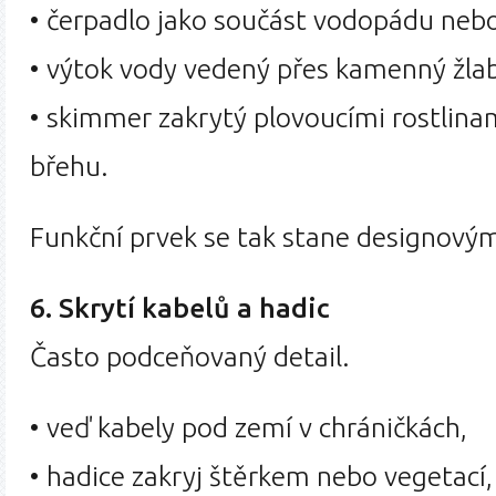
• čerpadlo jako součást vodopádu neb
• výtok vody vedený přes kamenný žlab
• skimmer zakrytý plovoucími rostlin
břehu.
Funkční prvek se tak stane designový
6. Skrytí kabelů a hadic
Často podceňovaný detail.
• veď kabely pod zemí v chráničkách,
• hadice zakryj štěrkem nebo vegetací,