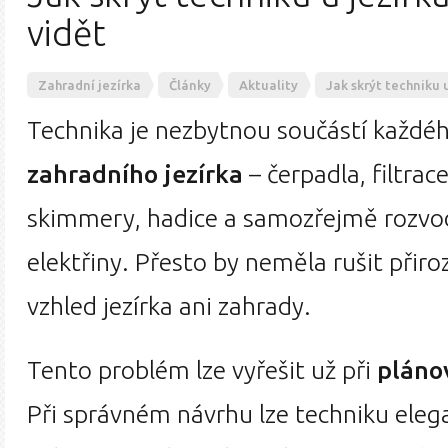
vidět
Zahradní jezírka
Články
Aktuality
Jak skrýt techniku 
Technika je nezbytnou součástí každé
zahradního jezírka
– čerpadla, filtrace
skimmery, hadice a samozřejmě rozvo
elektřiny. Přesto by neměla rušit přiro
vzhled jezírka ani zahrady.
Tento problém lze vyřešit už při
plánov
Při správném návrhu lze techniku eleg